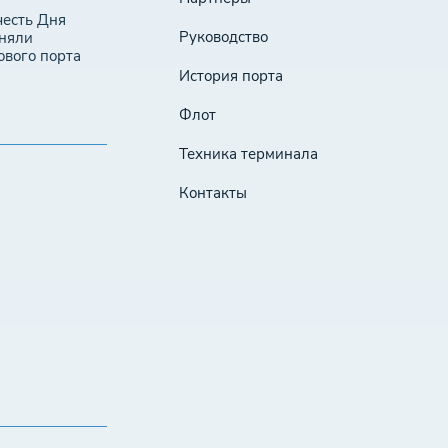
честь Дня
Руководство
иняли
ового порта
История порта
Флот
Техника терминала
Контакты