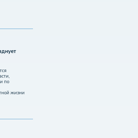
зднует
тся
сти,
и по
тной жизни