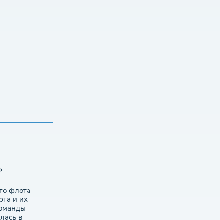
»
ого флота
рта и их
команды
лась в