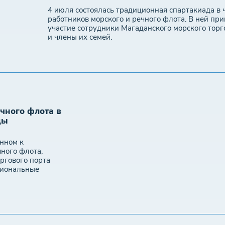
4 июля состоялась традиционная спартакиада в 
работников морского и речного флота. В ней пр
участие сотрудники Магаданского морского торг
и члены их семей.
ечного флота в
ды
нном к
ного флота,
ргового порта
сиональные