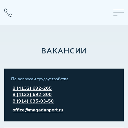
ВАКАНСИИ
По вопросам трудоустройства
8 (4132) 692-265
8 (4132) 692-300
8 (914) 035-03-50
office@magadanport.ru