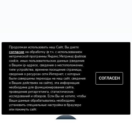
Продолжая использовать наш Сайт, Вы даете
согласие
на обработку (в т.ч. с использованием
метрической программы Яндекс.Метрика) файлов
cookie, иных пользовательских данных (сведения
о Вашем ip-адресе, сведения о местоположении,
типе устройства, времени посещения страницы,
сведения о ресурсах сети Интернет, с которых
СОГЛАСЕН
были совершены переходы на наш сайт, сведения
о Ваших действиях на сайте), эта информация
необходима для функционирования сайта,
проведения ретаргетинга, статистических
исследований и обзоров. Если Вы не хотите, чтобы
Ваши данные обрабатывались необходимо
установить специальные настройки в браузере
или покинуть сайт.